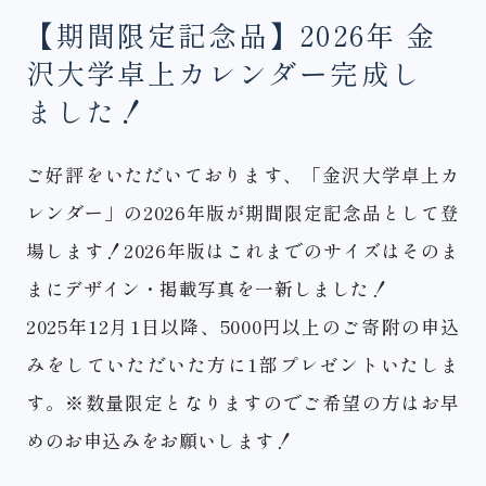
【期間限定記念品】2026年 金
能登復興未来創造基金
大学基金
修学支援基金
知の
沢大学卓上カレンダー完成し
挑戦者応援基金(研究等支援基金)
課外活動振興基金
未
ました！
来“響創”基金
特定の組織・事業等へのご寄附
ご好評をいただいております、「金沢大学卓上カ
レンダー」の2026年版が期間限定記念品として登
場します！2026年版はこれまでのサイズはそのま
まにデザイン・掲載写真を一新しました！
2025年12月1日以降、5000円以上のご寄附の申込
インターネットによるご寄附
本学指定の払込取扱票による
みをしていただいた方に1部プレゼントいたしま
ご寄附
継続的なご支援
遺贈寄附
株・土地などの現
す。※数量限定となりますのでご希望の方はお早
物によるご寄附
リサイクル募金
ふるさと納税
めのお申込みをお願いします！
iDonate
クラウドファンディング
金沢大学カード
「ほくリンクポイント」によるご寄附