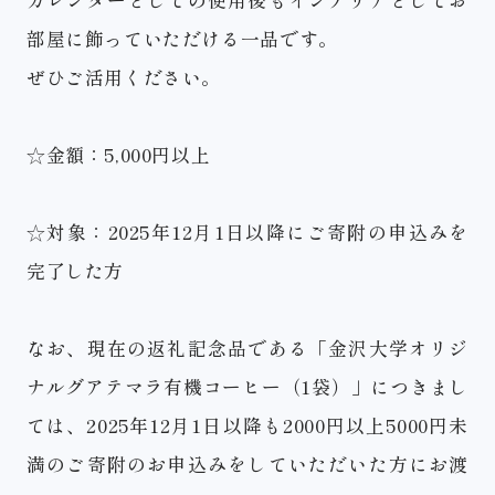
カレンダーとしての使用後もインテリアとしてお
部屋に飾っていただける一品です。
ぜひご活用ください。
☆金額：5,000円以上
ご芳名のWEBサイトへの掲載
ご芳名の芳名板への掲示
特別芳名板
紺綬褒章の推薦
返礼記念品制度「つ
☆対象：2025年12月1日以降にご寄附の申込みを
むギフト」
感謝状の贈呈
感謝の会へのご招待
完了した方
なお、現在の返礼記念品である「金沢大学オリジ
ナルグアテマラ有機コーヒー（1袋）」につきまし
ては、2025年12月1日以降も2000円以上5000円未
満のご寄附のお申込みをしていただいた方にお渡